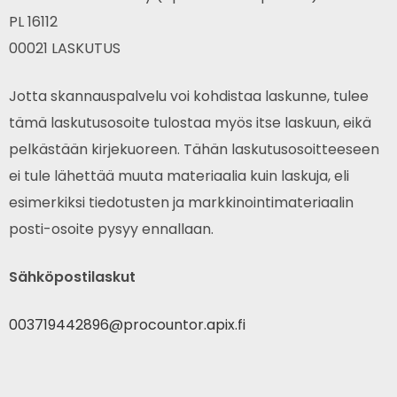
PL 16112
00021 LASKUTUS
Jotta skannauspalvelu voi kohdistaa laskunne, tulee
tämä laskutusosoite tulostaa myös itse laskuun, eikä
pelkästään kirjekuoreen. Tähän laskutusosoitteeseen
ei tule lähettää muuta materiaalia kuin laskuja, eli
esimerkiksi tiedotusten ja markkinointimateriaalin
posti-osoite pysyy ennallaan.
Sähköpostilaskut
003719442896@procountor.apix.fi