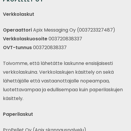
Verkkolaskut
Operaattori
Apix Messaging Oy (003723327487)
Verkkolaskuosoite
003720838337
OVT-tunnus
003720838337
Toivomme, että lähetätte laskunne ensisijaisesti
verkkolaskuina. Verkkolaskujen käsittely on sekä
lähettäjälle että vastaanottajalle nopeampaa,
luotettavampaa ja edullisempaa kuin paperilaskujen
käsittely.
Paperilaskut
ProPellet Oy (Apix skannauspalvelu)