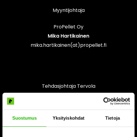
Myyntijohtaja
ProPellet Oy
Mika Hartikainen
mika.hartikainen(at)propellet.fi
Tehdasjohtaja Tervola
Raimo Hirvasniemi
raimo.hirvasniemi(at)propellet.fi
Suostumus
Yksityiskohdat
Tietoja
EHSQ-päällikkö
Tommi Hietala