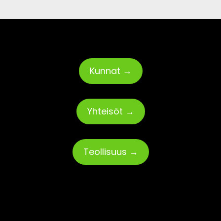
Kunnat →
Yhteisöt →
Teollisuus →