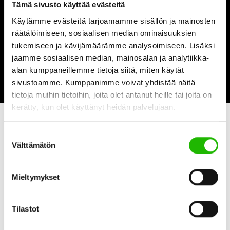
tommi.hietala(at)propellet.fi
Tämä sivusto käyttää evästeitä
Käytämme evästeitä tarjoamamme sisällön ja mainosten
Talouspäällikkö
räätälöimiseen, sosiaalisen median ominaisuuksien
Mari Pyykkönen
tukemiseen ja kävijämäärämme analysoimiseen. Lisäksi
jaamme sosiaalisen median, mainosalan ja analytiikka-
mari.pyykkonen(at)propellet.fi
alan kumppaneillemme tietoja siitä, miten käytät
sivustoamme. Kumppanimme voivat yhdistää näitä
tietoja muihin tietoihin, joita olet antanut heille tai joita on
kerätty, kun olet käyttänyt heidän palvelujaan.
Logistiikka
Suostumuksen
Ismo Eskola
Välttämätön
valinta
ismo.eskola(at)propellet.fi
Mieltymykset
Laskutus
Heidi Peltokorpi
Tilastot
heidi.peltokorpi(at)propellet.fi