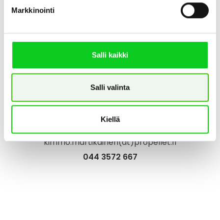
Markkinointi
Varaosat, laitteet, huolto
p.
0105086143
varaosat(at)propellet.fi
Salli kaikki
Salli valinta
Lämpölaitosten valvonta/päivystys
Kiellä
Kimmo Martikainen
kimmo.martikainen(at)propellet.fi
044 3572 667