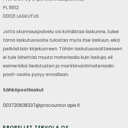
PL 16112
00021 LASKUTUS
Jotta skannauspalvelu voi kohdistaa laskunne, tulee
tämä laskutusosoite tulostaa myös itse laskuun, eikä
pelkästään kirjekuoreen. Tähän laskutusosoitteeseen
ei tule lähettää muuta materiaalia kuin laskuja, eli
esimerkiksi tiedotusten ja markkinointimateriaalin
posti-osoite pysyy ennallaan.
Sähköpostilaskut
003720838337@procountor.apix.fi
PROPELLET TERVOLA OY