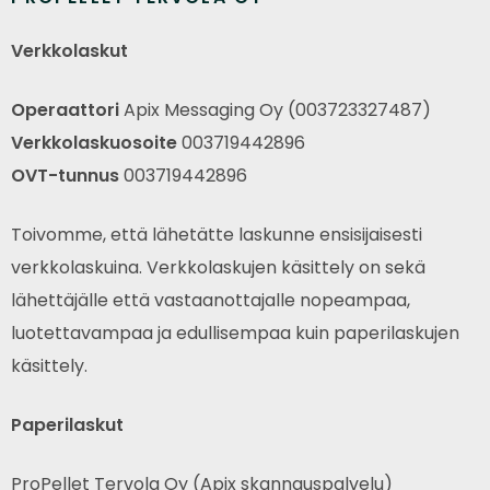
Verkkolaskut
Operaattori
Apix Messaging Oy (003723327487)
Verkkolaskuosoite
003719442896
OVT-tunnus
003719442896
Toivomme, että lähetätte laskunne ensisijaisesti
verkkolaskuina. Verkkolaskujen käsittely on sekä
lähettäjälle että vastaanottajalle nopeampaa,
luotettavampaa ja edullisempaa kuin paperilaskujen
käsittely.
Paperilaskut
ProPellet Tervola Oy (Apix skannauspalvelu)